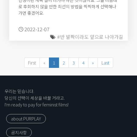
인생이란 계속 걸어 나가야 하는 것이잖아요. 그들 나름대
로 후회하지 않을 만한 최선의 방법을 씩씩하게 선택해나
가면 좋겠어요.
2022-12-07
#반 발짝이라도 앞으로 나아가길
First
«
1
2
3
4
»
Last
우리는 믿습니다.
당신의 선택이 세상을 바꿀 거라고.
I'm ready to pay for feminist films!
about PURPLAY
공지사항