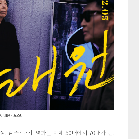
<이태원> 포스터
성, 삼숙·나키·영화는 이제 50대에서 70대가 된,