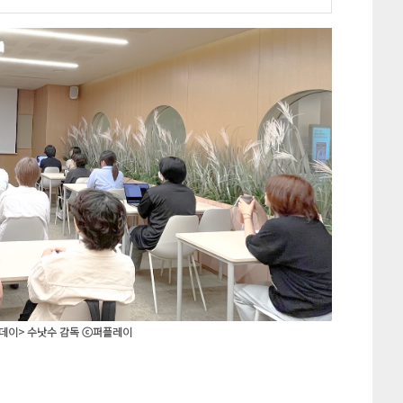
데이> 수낫수 감독 ⓒ퍼플레이