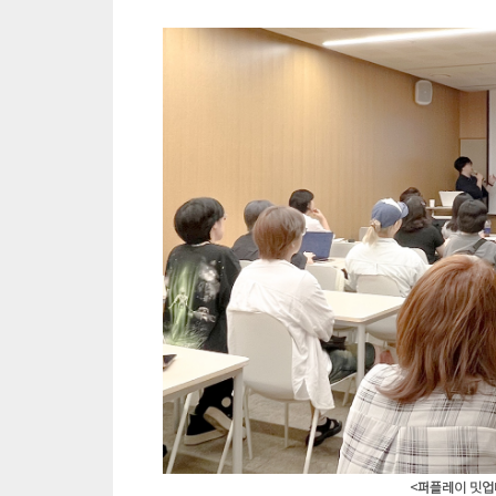
<퍼플레이 밋업