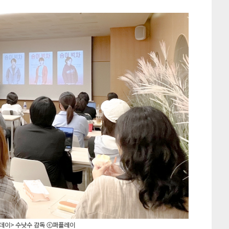
데이> 수낫수 감독 ⓒ퍼플레이