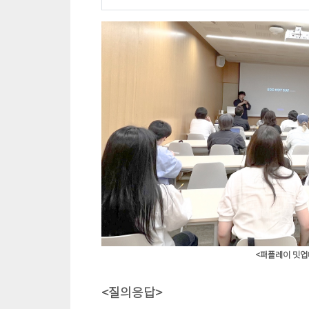
<퍼플레이 밋업
<질의응답>