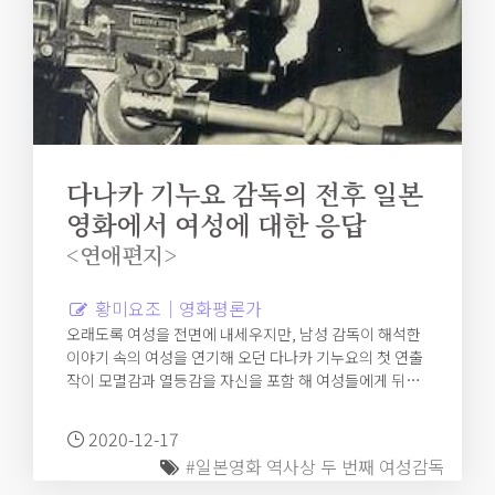
다나카 기누요 감독의 전후 일본
영화에서 여성에 대한 응답
<연애편지>
황미요조｜영화평론가
오래도록 여성을 전면에 내세우지만, 남성 감독이 해석한
이야기 속의 여성을 연기해 오던 다나카 기누요의 첫 연출
작이 모멸감과 열등감을 자신을 포함 해 여성들에게 뒤집
어 씌우는 패전 일본과 그 사이에서 여성이 남성의 열등감
을 대신해 체현하는 것 외에 자신을 표현하고 이해시키는
2020-12-17
방식을 찾기 어려운 곤란을 멜로드라마적으로 동시에 냉
#일본영화 역사상 두 번째 여성감독
철하게 사유하고 있다는 사실은 의미심장하다.