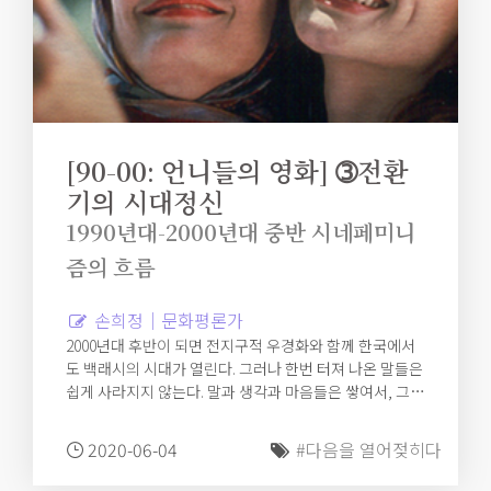
[90-00: 언니들의 영화] ➂전환
기의 시대정신
1990년대-2000년대 중반 시네페미니
즘의 흐름
손희정｜문화평론가
2000년대 후반이 되면 전지구적 우경화와 함께 한국에서
도 백래시의 시대가 열린다. 그러나 한번 터져 나온 말들은
쉽게 사라지지 않는다. 말과 생각과 마음들은 쌓여서, 그
다음을 기어코 열어젖힌다. 지금 우리가 살고 있는, 다양한
여성영화를 볼 수 있고, 다양한 이야기들을 나눌 수 있는
2020-06-04
#다음을 열어젖히다
시간처럼 말이다.