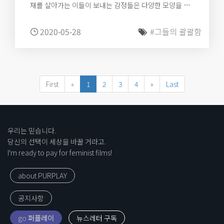
재를 살아가는 이들이 보내는 감정들은 다양한 모양을 띠
고 있을 테지만, 적어도 그들 스스로가 생각한 적 없는 의
미까지 부여하며 함부로 아팠던 것이라 다독일 필요는 없
2020-05-28
#그들의 괄괄함
을 것이다. 자신의 삶을 통해 ‘라이프 이즈 숏’ 이라는 모토
를 찾고 하고 싶은 것을 모두 해봐야 한다는 삼숙의 선언에
이태원과, 미군 기지와, 양갈보가 굳이 들어설 틈은 없을
테니까.
First
«
1
2
3
4
»
Last
우리는 믿습니다.
당신의 선택이 세상을 바꿀 거라고.
I'm ready to pay for feminist films!
about PURPLAY
공지사항
go
퍼플레이