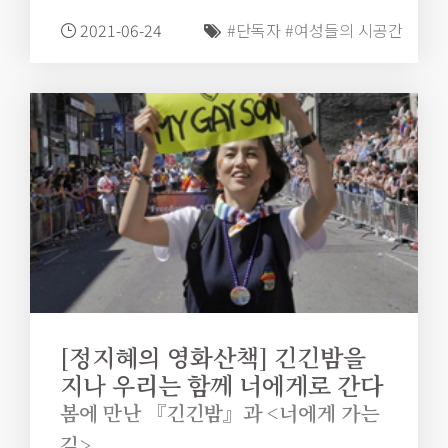
는 클라라다. 그녀는 복잡하고 다층적이며 구체적인 욕망
2021-06-24
#단독자
#여성들의 시공간
을 가진 한 사람이며 그런 의미에서 영화 내내 누구보다 살
아 있다. 클라라는 여전히 생의 활기와 성적 욕망과 관능의
에너지로 출렁인다.
[정지혜의 영화산책] 긴긴밤을
지나 우리는 함께 너에게로 간다
봄에 만난 『긴긴밤』과 <너에게 가는
길>