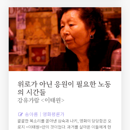
위로가 아닌 응원이 필요한 노동
의 시간들
강유가람 <이태원>
송아름｜영화평론가
괄괄한 목소리를 쏟아낸 삼숙과 나키, 영화의 당당함은 오
로지 <이태원>만의 것이었다. 과거를 살아온 이들에게 현