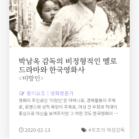
박남옥 감독의 비정형적인 멜로
드라마와 한국영화사
<미망인>
황미요조｜영화평론가
영화의 주인공인 ‘미망인’은 어머니로, 경제활동의 주체
로, 로맨스와 성적 욕망의 주체로, 여성 간 우정과 적대의
중심으로 자신을 보여주지만 그 어떤 것도 한국영화의 전
형과는 맞지 않는다. 그리고 그 맞지 않는 다양한 욕망과
역할을 영화는 구태여 일관된 하나의 내러티브나 인물 설
2020-02-13
#최초의 여성감독
정으로 끼워 맞추려고 하지 않는다.