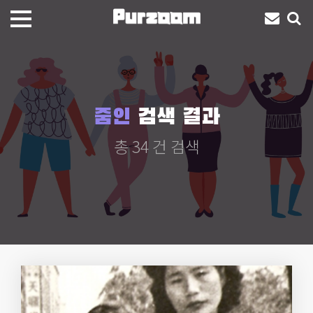
줌인
검색 결과
총 34 건 검색