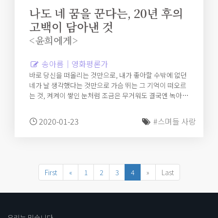
나도 네 꿈을 꾼다는, 20년 후의
고백이 담아낸 것
<윤희에게>
송아름｜영화평론가
바로 당신을 떠올리는 것만으로, 내가 좋아할 수밖에 없던
네가 날 생각했다는 것만으로 가슴 뛰는 그 기억이 떠오르
는 것, 켜켜이 쌓인 눈처럼 조금은 무거워도 결국엔 녹아
스며들 사랑을 확인하는 것, 여기에 굳이 덧붙일 것이 무엇
인가.
2020-01-23
#스며들 사랑
First
«
1
2
3
4
»
Last
우리는 믿습니다.