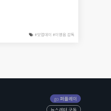
#밋업데이
#이영음 감독
go
퍼플레이