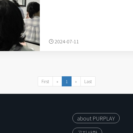
2024-07-11
First
«
1
»
Last
about PURPLAY
공지사항