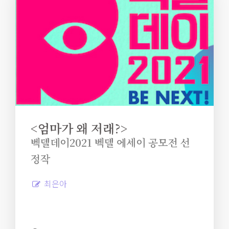
<엄마가 왜 저래?>
벡델데이2021 벡델 에세이 공모전 선
정작
최은아