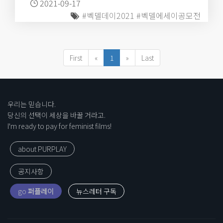
2021-09-17
#벡델데이2021
#벡델에세이공모전
First
«
1
»
Last
우리는 믿습니다.
당신의 선택이 세상을 바꿀 거라고.
I'm ready to pay for feminist films!
about PURPLAY
공지사항
go
퍼플레이