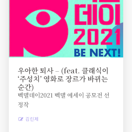
우아한 퇴사 – (feat. 클래식이
‘주성치’ 영화로 장르가 바뀌는
순간)
벡델데이2021 벡델 에세이 공모전 선
정작
김린제