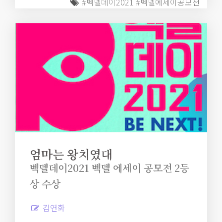
#벡델데이2021
#벡델에세이공모전
엄마는 왕치였대
벡델데이2021 벡델 에세이 공모전 2등
상 수상
김연화