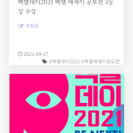
벡델데이2021 벡델 에세이 공모전 3등
상 수상
박정윤
2021-09-17
#벡델데이2021
#벡델에세이공모전