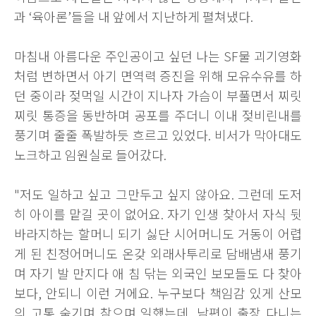
과 ‘육아론’들을 내 앞에서 지난하게 펼쳐냈다.
마침내 아름다운 주인공이고 싶던 나는 SF물 괴기영화
처럼 변하면서 아기 면역력 증진을 위해 모유수유를 하
던 중이라 젖먹일 시간이 지나자 가슴이 부풀면서 찌릿
찌릿 통증을 동반하며 공포를 주더니 이내 젖비린내를
풍기며 줄줄 폭발하듯 흐르고 있었다. 비서가 막아대도
노크하고 임원실로 들어갔다.
"저도 일하고 싶고 그만두고 싶지 않아요. 그런데 도저
히 아이를 맡길 곳이 없어요. 자기 인생 찾아서 자식 뒷
바라지하는 할머니 되기 싫단 시어머니도 거동이 어렵
게 된 친정어머니도 온갖 외래사투리로 담배냄새 풍기
며 자기 발 만지다 애 침 닦는 외국인 보모들도 다 찾아
보다, 안되니 이런 거에요. 누구보다 책임감 있게 산모
의 고통 숨기며 참으며 일했는데, 남편이 출장 다니는