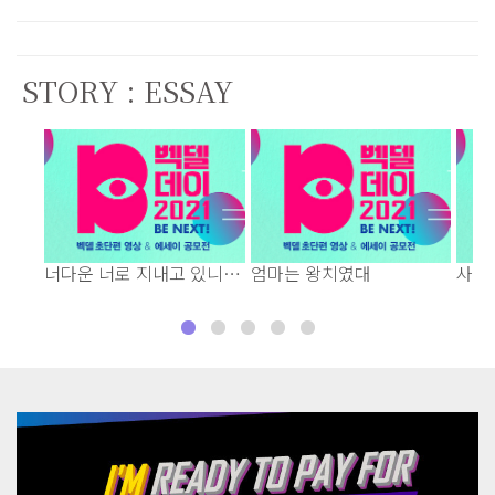
STORY : ESSAY
너다운 너로 지내고 있니―
엄마는 왕치였대
사랑
친애하는 Y에게
하기