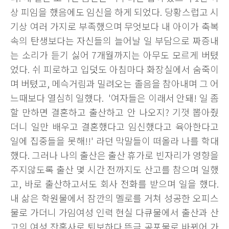
상 피임을 했음에도 임신을 하게 되었다. 당황스럽고 시
기상 여러 가지로 부족했으며 무엇보다 내 아이가 축복
속의 탄생보다는 자신들의 늘어날 일 부담으로 짜증내
는 소리가 듣기 싫어 7개월까지는 아무도 모르게 버텼
었다. 쉬 피로하고 입덧도 아침마다 화장실에서 숨죽이
며 버텼고, 메슥거림과 밀려오는 졸음을 참아내며 그 어
느때보다 열심히 일했다. '여자들은 이래서 안돼! 일 좀
할 만하면 결혼하고 출산하고 안 나오지? 기껏 뽑아줬
더니 일만 배우고 결혼했다고 임신했다고 육아한다고
일에 집중들을 못해!!' 라던 막말들이 떠올라 나를 학대
했다. 그러나 나의 출산은 출산 휴가로 빈자리가 영향을
주지않도록 출산 몇 시간 전까지도 산고를 참으며 일했
고, 바로 출산하고서도 회사 전화를 받으며 일을 했다.
내 삶은 학원물에서 잠깐의 멜로를 거쳐 성공한 오피스
물로 가더니 가임여성 인력 현실 다큐물에서 출산과 산
고의 여성 잔혹사로 퇴보하다 뜬금 공포물로 바뀌어 가