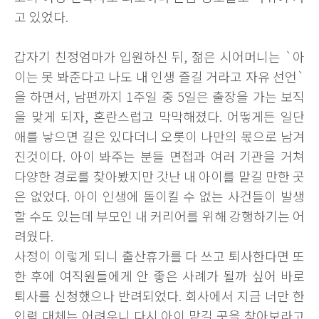
고 있었다.
갑자기 친정엄마가 입원하신 뒤, 젊은 시어머니는 `아
이는 못 봐준다고 나도 내 인생 즐길 거라고 자유 선언`
을 하면서, 남편까지 1주일 중 5일은 출장을 가는 보직
을 맞게 되자, 혼란스럽고 막막해졌다. 어떻게든 일단
애를 낳으면 길은 있다더니 오롯이 나만의 몫으로 남겨
진것이다. 아이 봐주는 분들 면접과 여러 기관을 거쳐
다양한 경로를 찾아봤지만 갓난 내 아이를 맡길 만한 곳
은 없었다. 아이 인생에 돌이킬 수 없는 사건들이 발생
할 수도 있는데 부모인 내 커리어를 위해 강행하기는 어
려웠다.
사정이 이렇게 되니 출산휴가를 다 쓰고 퇴사한다면 또
한 후에 여직원들에게 안 좋은 사례가 될까 싶어 바로
퇴사를 신청했으나 반려되었다. 회사에서 지금 너만 한
인력 대체는 어려우니 다시 아이 맡길 곳을 찾아보라고