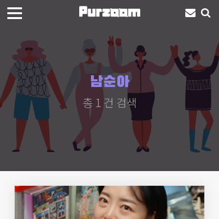
남순아
총 1 건 검색