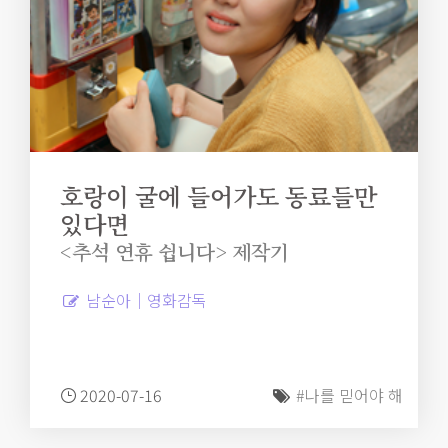
호랑이 굴에 들어가도 동료들만
있다면
<추석 연휴 쉽니다> 제작기
남순아｜영화감독
2020-07-16
#나를 믿어야 해