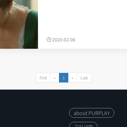
2020-02-06
First
«
1
»
Last
about PURPLAY
공지사항